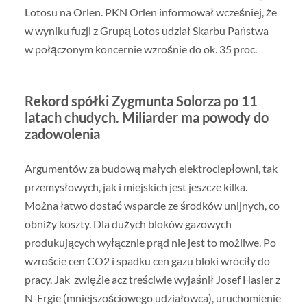
Lotosu na Orlen. PKN Orlen informował wcześniej, że
w wyniku fuzji z Grupą Lotos udział Skarbu Państwa
w połączonym koncernie wzrośnie do ok. 35 proc.
Rekord spółki Zygmunta Solorza po 11
latach chudych. Miliarder ma powody do
zadowolenia
Argumentów za budową małych elektrociepłowni, tak
przemysłowych, jak i miejskich jest jeszcze kilka.
Można łatwo dostać wsparcie ze środków unijnych, co
obniży koszty. Dla dużych bloków gazowych
produkujących wyłącznie prąd nie jest to możliwe. Po
wzroście cen CO2 i spadku cen gazu bloki wróciły do
pracy. Jak zwięźle acz treściwie wyjaśnił Josef Hasler z
N-Ergie (mniejszościowego udziałowca), uruchomienie