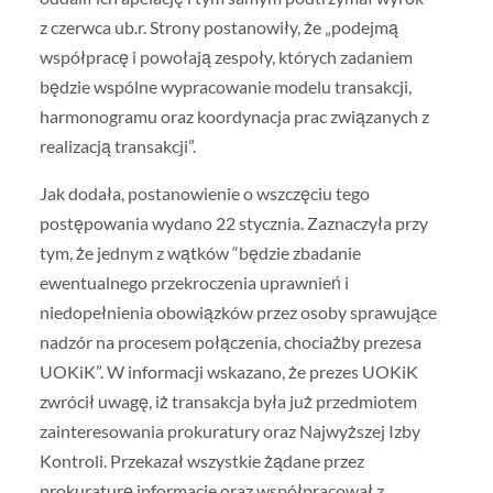
z czerwca ub.r. Strony postanowiły, że „podejmą
współpracę i powołają zespoły, których zadaniem
będzie wspólne wypracowanie modelu transakcji,
harmonogramu oraz koordynacja prac związanych z
realizacją transakcji”.
Jak dodała, postanowienie o wszczęciu tego
postępowania wydano 22 stycznia. Zaznaczyła przy
tym, że jednym z wątków “będzie zbadanie
ewentualnego przekroczenia uprawnień i
niedopełnienia obowiązków przez osoby sprawujące
nadzór na procesem połączenia, chociażby prezesa
UOKiK”. W informacji wskazano, że prezes UOKiK
zwrócił uwagę, iż transakcja była już przedmiotem
zainteresowania prokuratury oraz Najwyższej Izby
Kontroli. Przekazał wszystkie żądane przez
prokuraturę informacje oraz współpracował z