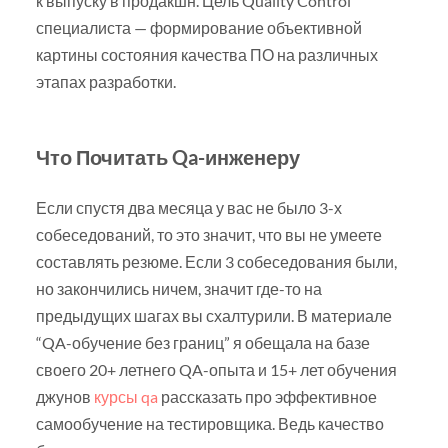
к выпуску в продакшн. Цель Quality Control
специалиста — формирование объективной
картины состояния качества ПО на различных
этапах разработки.
Что Почитать Qa-инженеру
Если спустя два месяца у вас не было 3-х
собеседований, то это значит, что вы не умеете
составлять резюме. Если 3 собеседования были,
но закончились ничем, значит где-то на
предыдущих шагах вы схалтурили. В материале
“QA-обучение без границ” я обещала на базе
своего 20+ летнего QA-опыта и 15+ лет обучения
джунов
курсы qa
рассказать про эффективное
самообучение на тестировщика. Ведь качество