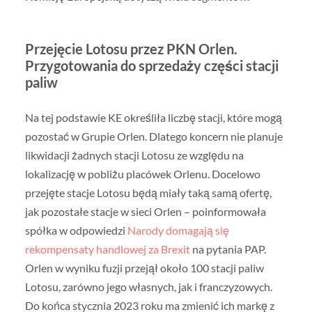
Przejęcie Lotosu przez PKN Orlen.
Przygotowania do sprzedaży części stacji
paliw
Na tej podstawie KE określiła liczbę stacji, które mogą
pozostać w Grupie Orlen. Dlatego koncern nie planuje
likwidacji żadnych stacji Lotosu ze względu na
lokalizację w pobliżu placówek Orlenu. Docelowo
przejęte stacje Lotosu będą miały taką samą ofertę,
jak pozostałe stacje w sieci Orlen – poinformowała
spółka w odpowiedzi
Narody domagają się
rekompensaty handlowej za Brexit
na pytania PAP.
Orlen w wyniku fuzji przejął około 100 stacji paliw
Lotosu, zarówno jego własnych, jak i franczyzowych.
Do końca stycznia 2023 roku ma zmienić ich markę z