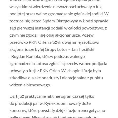
wszystkim stwierdzenia nieważności uchwały o fuzji
podjętej przez walne zgromadzenie gdańskiej spółki. W
toczącej się przed Sądem Okręgowym w Łodzi sprawie
sąd pierwszej instancji oddalił w całości powództwo, z
czym nie zgodzili się obaj akcjonariusze. Pozew
przeciwko PKN Orlen złożyli dwaj mniejszościowi
akcjonariusze byłej Grupy Lotos – Jan Trzciński
i Bogdan Kamola, którzy podczas walnego
zgromadzenia Lotosu zgłosili sprzeciw wobec podjęcia
uchwały o fuzji z PKN Orlen. W ich opinii fuzja była
szkodliwa dla akcjonariuszy i nieracjonalna z punktu
widzenia biznesowego.
Dziś już praktycznie nikt nie ogranicza się tylko
do produkcji paliw. Rynek zdominowały duże
koncerny, które powstały dzięki fuzjom energetyczno-
paliwowym. Niemal rok po tamtym orzeczeniu, w