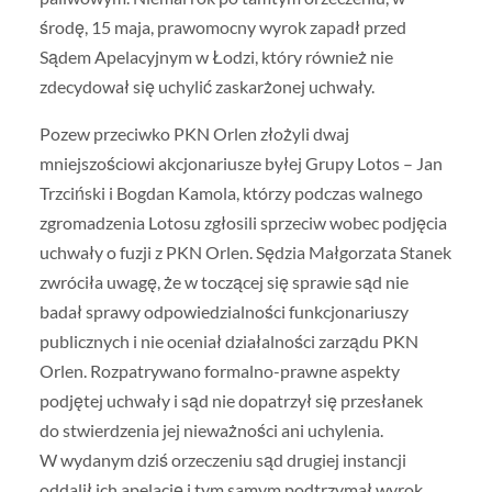
środę, 15 maja, prawomocny wyrok zapadł przed
Sądem Apelacyjnym w Łodzi, który również nie
zdecydował się uchylić zaskarżonej uchwały.
Pozew przeciwko PKN Orlen złożyli dwaj
mniejszościowi akcjonariusze byłej Grupy Lotos – Jan
Trzciński i Bogdan Kamola, którzy podczas walnego
zgromadzenia Lotosu zgłosili sprzeciw wobec podjęcia
uchwały o fuzji z PKN Orlen. Sędzia Małgorzata Stanek
zwróciła uwagę, że w toczącej się sprawie sąd nie
badał sprawy odpowiedzialności funkcjonariuszy
publicznych i nie oceniał działalności zarządu PKN
Orlen. Rozpatrywano formalno-prawne aspekty
podjętej uchwały i sąd nie dopatrzył się przesłanek
do stwierdzenia jej nieważności ani uchylenia.
W wydanym dziś orzeczeniu sąd drugiej instancji
oddalił ich apelację i tym samym podtrzymał wyrok