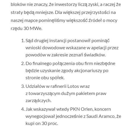
bloków nie znaczy, że inwestorzy liczą zyski, a raczej że
straty będą mniejsze. Dla większej przejrzystości na
naszej mapce pominęliśmy większość źródeł o mocy
rzędu 30 MWe.
Sąd drugiej instancji postanowił pominąć
wnioski dowodowe wskazane w apelacji przez
powodów w zakresie zeznań świadków.
Do finalnego połączenia obu firm niezbędne
będzie uzyskanie zgody akcjonariuszy po
stronie obu spółek.
Udziałów w rafinerii Lotos wraz
z towarzyszącym dużym pakietem praw
zarządczych.
Jak wskazywał wtedy PKN Orlen, koncern
wynegocjował jednocześnie z Saudi Aramco, że
kupi on 30 proc.