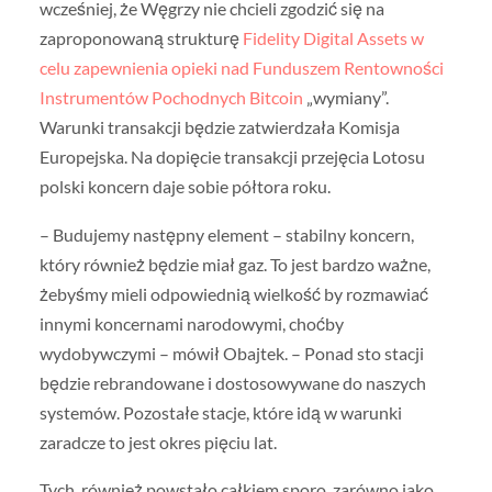
wcześniej, że Węgrzy nie chcieli zgodzić się na
zaproponowaną strukturę
Fidelity Digital Assets w
celu zapewnienia opieki nad Funduszem Rentowności
Instrumentów Pochodnych Bitcoin
„wymiany”.
Warunki transakcji będzie zatwierdzała Komisja
Europejska. Na dopięcie transakcji przejęcia Lotosu
polski koncern daje sobie półtora roku.
– Budujemy następny element – stabilny koncern,
który również będzie miał gaz. To jest bardzo ważne,
żebyśmy mieli odpowiednią wielkość by rozmawiać
innymi koncernami narodowymi, choćby
wydobywczymi – mówił Obajtek. – Ponad sto stacji
będzie rebrandowane i dostosowywane do naszych
systemów. Pozostałe stacje, które idą w warunki
zaradcze to jest okres pięciu lat.
Tych również powstało całkiem sporo, zarówno jako