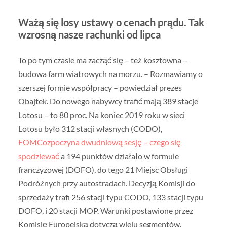
Ważą się losy ustawy o cenach prądu. Tak
wzrosną nasze rachunki od lipca
To po tym czasie ma zacząć się – też kosztowna –
budowa farm wiatrowych na morzu. – Rozmawiamy o
szerszej formie współpracy – powiedział prezes
Obajtek. Do nowego nabywcy trafić mają 389 stacje
Lotosu – to 80 proc. Na koniec 2019 roku w sieci
Lotosu było 312 stacji własnych (CODO),
FOMCozpoczyna dwudniową sesję – czego się
spodziewać
a 194 punktów działało w formule
franczyzowej (DOFO), do tego 21 Miejsc Obsługi
Podróżnych przy autostradach. Decyzją Komisji do
sprzedaży trafi 256 stacji typu CODO, 133 stacji typu
DOFO, i 20 stacji MOP. Warunki postawione przez
Komisję Europejską dotyczą wielu segmentów.