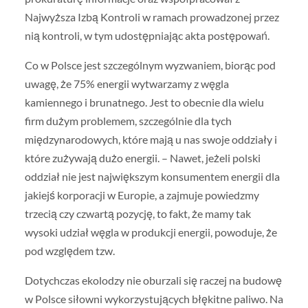
Najwyższa Izbą Kontroli w ramach prowadzonej przez
nią kontroli, w tym udostępniając akta postępowań.
Co w Polsce jest szczególnym wyzwaniem, biorąc pod
uwagę, że 75% energii wytwarzamy z węgla
kamiennego i brunatnego. Jest to obecnie dla wielu
firm dużym problemem, szczególnie dla tych
międzynarodowych, które mają u nas swoje oddziały i
które zużywają dużo energii. – Nawet, jeżeli polski
oddział nie jest największym konsumentem energii dla
jakiejś korporacji w Europie, a zajmuje powiedzmy
trzecią czy czwartą pozycję, to fakt, że mamy tak
wysoki udział węgla w produkcji energii, powoduje, że
pod względem tzw.
Dotychczas ekolodzy nie oburzali się raczej na budowę
w Polsce siłowni wykorzystujących błękitne paliwo. Na