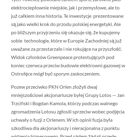
elektrociepłownie miejskie, jak i przemysłowe, ale to
już całkiem inna historia. Te inwestycje prezentowane
są jako wielki krok do przodu polskiej energetyki. Ale
po bliższym przyjrzeniu się okazuje się, że kupujemy
sobie technologie, które w Europie Zachodniej są już
uważane za przestarzałe i nie rokujące na przyszłość.
Widok członków Greenpeace protestujących pod
koniec czerwca przeciw budowie elektrowni gazowej w
Ostrołęce mógł być sporym zaskoczeniem.
Pozew przeciwko PKN Orlen złożyli dwaj
mniejszościowi akcjonariusze byłej Grupy Lotos — Jan
Trzciński i Bogdan Kamola, którzy podczas walnego
zgromadzenia Lotosu zgłosili sprzeciw wobec podjęcia
uchwały o fuzji z Orlenem. W ich opinii fuzja była
szkodliwa dla akcjonariuszy i nieracjonalna z punktu
widzenia biznesowego. Przed sądem żądali przede