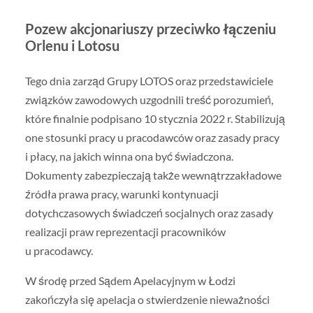
Pozew akcjonariuszy przeciwko łączeniu
Orlenu i Lotosu
Tego dnia zarząd Grupy LOTOS oraz przedstawiciele
związków zawodowych uzgodnili treść porozumień,
które finalnie podpisano 10 stycznia 2022 r. Stabilizują
one stosunki pracy u pracodawców oraz zasady pracy
i płacy, na jakich winna ona być świadczona.
Dokumenty zabezpieczają także wewnątrzzakładowe
źródła prawa pracy, warunki kontynuacji
dotychczasowych świadczeń socjalnych oraz zasady
realizacji praw reprezentacji pracowników
u pracodawcy.
W środę przed Sądem Apelacyjnym w Łodzi
zakończyła się apelacja o stwierdzenie nieważności