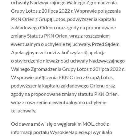
uchwały Nadzwyczajnego Walnego Zgromadzenia
Grupy Lotos z 20 lipca 2022 r. W sprawie połączenia
PKN Orlen z Grupą Lotos, podwyższenia kapitału
zakładowego Orlenu oraz zgody na proponowane
zmiany Statutu PKN Orlen, wraz z roszczeniem
ewentualnym o uchylenie tej uchwały. Przed Sądem
Apelacyjnym w Łodzi zakończyła się apelacja
o stwierdzenie nieważności uchwały Nadzwyczajnego
Walnego Zgromadzenia Grupy Lotos z 20 lipca 2022 r.
W sprawie połączenia PKN Orlen z Grupą Lotos,
podwyższenia kapitału zakładowego Orlenu oraz
zgody na proponowane zmiany statutu PKN Orlen,
wraz z roszczeniem ewentualnym o uchylenie
tej uchwały.
Od dawna mówi się o węgierskim MOL, choć z
informacji portalu WysokieNapiecie.pl wynikało