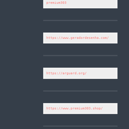
premium303
https://www.geradordesenha.com/
https://arguard.org/
https://www.premium303.shop/