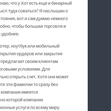
наю, что у Хот есть еще и бинарный
смысл туда соваться? Я наслышан о
стояния, вот и сам думаю немного
добно, чтобы большая торговля и
 удобнее.
ютер, ноутбук или мобильный
ткрытия ордеров или закрытия
 предлагает своим клиентам
орговыми условиями. Для
ьно открыть счет. Хотя они может
те эти фамилии то сразу без
у компании имеется
сно которой компании
онные услуги по всему миру.