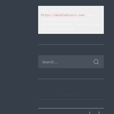
Stay and play at 
https://doubledicerv.com/
 near 
the majestic Ruby Mountains, the 
Southfork Reservoir and the large 
northern gold mines
SEARCH
FOR:
August 2026
M
T
W
T
F
S
S
1
2