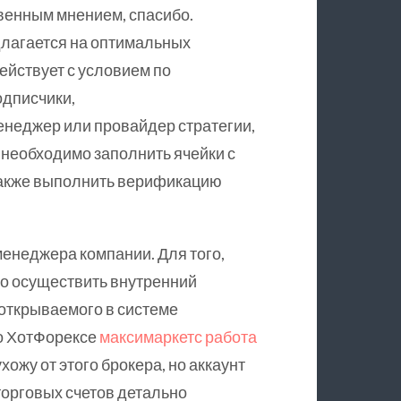
твенным мнением, спасибо.
длагается на оптимальных
ействует с условием по
одписчики,
енеджер или провайдер стратегии,
, необходимо заполнить ячейки с
также выполнить верификацию
енеджера компании. Для того,
мо осуществить внутренний
, открываемого в системе
 о ХотФорексе
максимаркетс работа
ожу от этого брокера, но аккаунт
торговых счетов детально