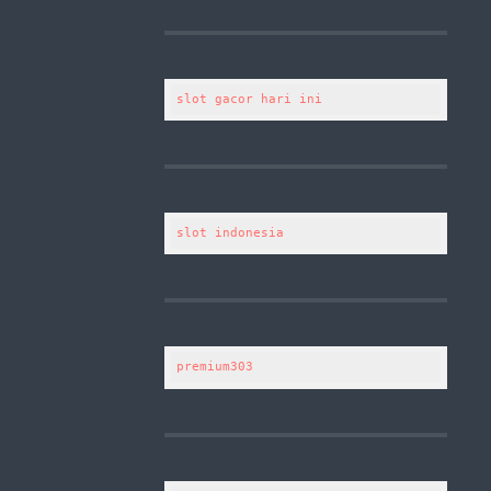
slot gacor hari ini
slot indonesia
premium303