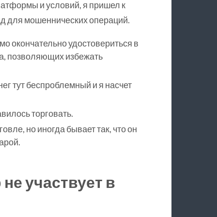
атформы и условий, я пришел к
сад для мошеннических операций.
о окончательно удостовериться в
та, позволяющих избежать
нег тут беспроблемный и я насчет
авилось торговать.
овле, но иногда бывает так, что он
арой.
не участвует в