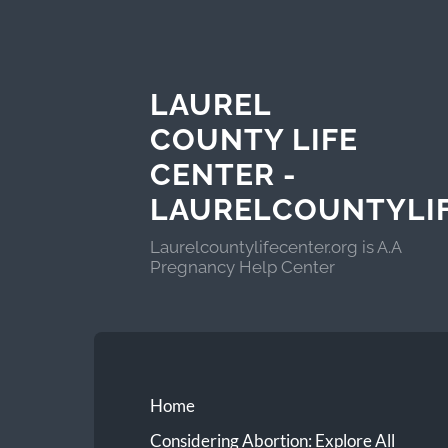
LAUREL
COUNTY LIFE
CENTER -
LAURELCOUNTYLI
Laurelcountylifecenter.org is A.A
Pregnancy Help Center
Home
Considering Abortion: Explore All