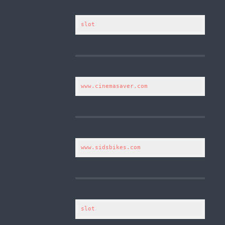
slot
www.cinemasaver.com
www.sidsbikes.com
slot