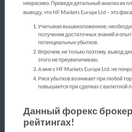
некрасиво. Проведя детальный анализ их пл
выводу, что HF Markets Europe Ltd – это фа
Учитывая вышеизложенное, необходим
получении достаточных знаний и опы
потенциальных убытков.
Впрочем, не только поэтому, вывод де
этого не преувеличиваю.
А мне с HF Markets Europe Ltd. не понр
Риск убытков возникает при любой торг
повышается при сделках с валютной п
Данный форекс брокер 
рейтингах!