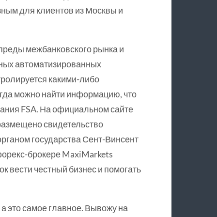
зным для клиентов из Москвы и
спреды межбанковского рынка и
нных автоматизированных
тролируется какими-либо
огда можно найти информацию, что
пания FSA. На официальном сайте
 размещено свидетельство
органом государства Сент-Винсент
форекс-брокере MaxiMarkets
к вести честный бизнес и помогать
 а это самое главное. Вывожу на