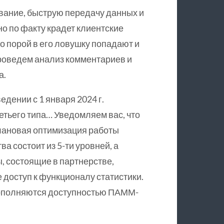
вание, быструю передачу данных и
о по факту крадет клиентские
но порой в его ловушку попадают и
роведем анализ комментариев и
а.
едении с 1 января 2024 г.
тьего типа… Уведомляем вас, что
 плановая оптимизация работы
 состоит из 5-ти уровней, а
 состоящие в партнерстве,
 доступ к функционалу статистики.
ополняются доступностью ПАММ-