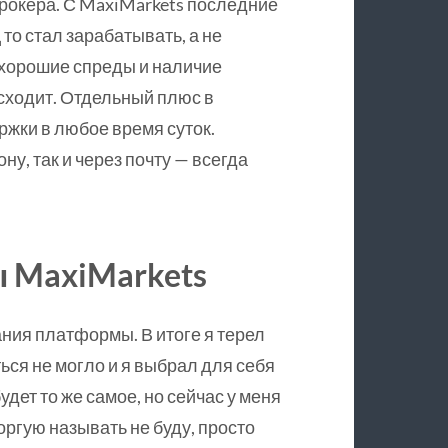
рокера. С MaxiMarkets последние
 то стал зарабатывать, а не
 хорошие спреды и наличие
сходит. Отдельный плюс в
ржки в любое время суток.
у, так и через почту — всегда
 MaxiMarkets
ния платформы. В итоге я терел
ться не могло и я выбрал для себя
удет то же самое, но сейчас у меня
торгую называть не буду, просто