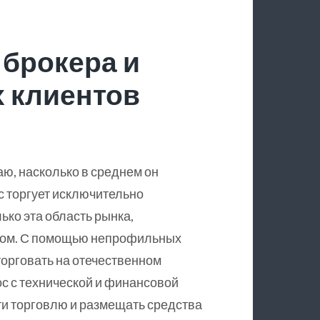
 брокера и
 клиентов
аю, насколько в среднем он
 торгует исключительно
ько эта область рынка,
ром. С помощью непрофильных
торговать на отечественном
с с технической и финансовой
сти торговлю и размещать средства