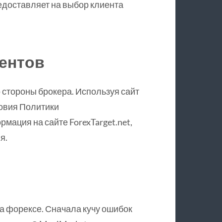
едоставляет на выбор клиента
ентов
о стороны брокера. Используя сайт
ловия Политики
ация на сайте ForexTarget.net,
я.
на форексе. Сначала кучу ошибок