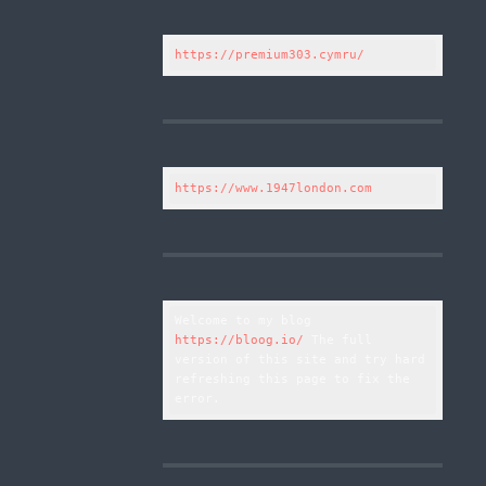
https://premium303.cymru/
https://www.1947london.com
Welcome to my blog 
https://bloog.io/
 The full 
version of this site and try hard 
refreshing this page to fix the 
error.