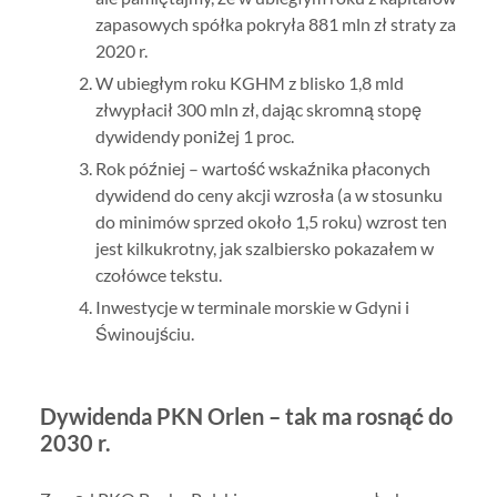
zapasowych spółka pokryła 881 mln zł straty za
2020 r.
W ubiegłym roku KGHM z blisko 1,8 mld
złwypłacił 300 mln zł, dając skromną stopę
dywidendy poniżej 1 proc.
Rok później – wartość wskaźnika płaconych
dywidend do ceny akcji wzrosła (a w stosunku
do minimów sprzed około 1,5 roku) wzrost ten
jest kilkukrotny, jak szalbiersko pokazałem w
czołówce tekstu.
Inwestycje w terminale morskie w Gdyni i
Świnoujściu.
Dywidenda PKN Orlen – tak ma rosnąć do
2030 r.