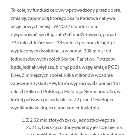
To kolejny fundusz celowy wprowadzony przez dobrą
zmianę, zapomocą którego Skarb Państwa nabywa
akcje nowych emisji. W 2022 r.fundusz ma
dysponować, według założeń budżetowych, ponad
734 mln zł, które wok. 385 mln zł pochodzić będą z
wypłaconych dywidend, a w ponad 338 mln zł od
jednoosobowychspółek Skarbu Państwa. Potrzeby
będą jednak większe, biorąc pod uwagę emisje PGE i
Enei. Z mniejszych spółek kilka milionów wpadnie
zapewne z zyskuGPW, która wypracowała ponad 161
mln zł i kilka od Polskiego HoldinguNieruchomości, w
której państwo posiada blisko 72 proc. Deweloper
wynikipokaże dopiero pod koniec kwietnia.
Z 2,52 mld złotych zysku jednostkowego za
2021 r., Decyzji co dodywidendy jeszcze nie ma,
ale pamiętajmy, że w ubiegłym roku z kapitałów