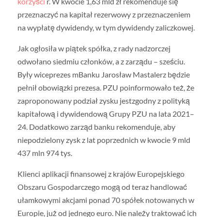
korzyści
r. W kwocie 1,63 mld zł rekomenduje się
przeznaczyć na kapitał rezerwowy z przeznaczeniem
na wypłatę dywidendy, w tym dywidendy zaliczkowej.
Jak ogłosiła w piątek spółka, z rady nadzorczej
odwołano siedmiu członków, a z zarządu – sześciu.
Były wiceprezes mBanku Jarosław Mastalerz będzie
pełnił obowiązki prezesa. PZU poinformowało też, że
zaproponowany podział zysku jestzgodny z polityką
kapitałową i dywidendową Grupy PZU na lata 2021–
24. Dodatkowo zarząd banku rekomenduje, aby
niepodzielony zysk z lat poprzednich w kwocie 9 mld
437 mln 974 tys.
Klienci aplikacji finansowej z krajów Europejskiego
Obszaru Gospodarczego mogą od teraz handlować
ułamkowymi akcjami ponad 70 spółek notowanych w
Europie, już od jednego euro. Nie należy traktować ich