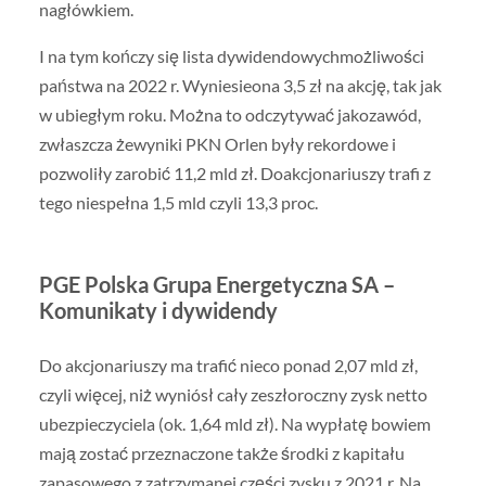
nagłówkiem.
I na tym kończy się lista dywidendowychmożliwości
państwa na 2022 r. Wyniesieona 3,5 zł na akcję, tak jak
w ubiegłym roku. Można to odczytywać jakozawód,
zwłaszcza żewyniki PKN Orlen były rekordowe i
pozwoliły zarobić 11,2 mld zł. Doakcjonariuszy trafi z
tego niespełna 1,5 mld czyli 13,3 proc.
PGE Polska Grupa Energetyczna SA –
Komunikaty i dywidendy
Do akcjonariuszy ma trafić nieco ponad 2,07 mld zł,
czyli więcej, niż wyniósł cały zeszłoroczny zysk netto
ubezpieczyciela (ok. 1,64 mld zł). Na wypłatę bowiem
mają zostać przeznaczone także środki z kapitału
zapasowego z zatrzymanej części zysku z 2021 r. Na