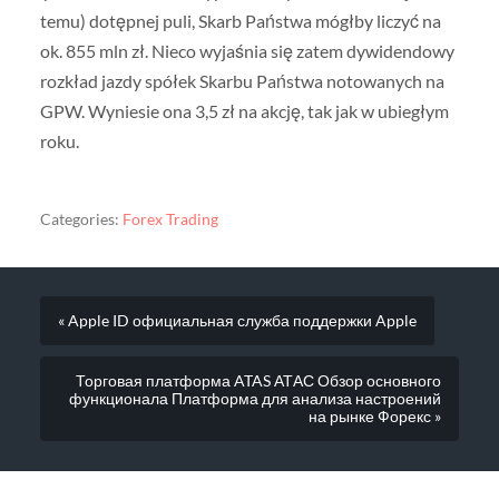
temu) dotępnej puli, Skarb Państwa mógłby liczyć na
ok. 855 mln zł. Nieco wyjaśnia się zatem dywidendowy
rozkład jazdy spółek Skarbu Państwa notowanych na
GPW. Wyniesie ona 3,5 zł na akcję, tak jak w ubiegłym
roku.
Categories:
Forex Trading
« Apple ID официальная служба поддержки Apple
Торговая платформа ATAS АТАС Обзор основного
функционала Платформа для анализа настроений
на рынке Форекс »