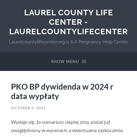
LAUREL COUNTY LIFE
CENTER -
LAURELCOUNTYLIFECENTER
Laurelcountylifecenter.org is A.A Pregnancy Help Center
SHOW MENU
PKO BP dywidenda w 2024 r
data wypłaty
OCTOBER 3, 2022
Wydaje się, że scenariusz ciepłej zimy został już
uwzględniony w wycenach, a ewentualne zaskoczenia