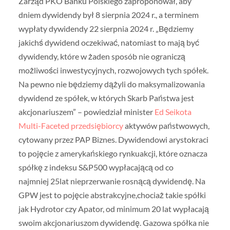
Zarząd PKO Banku Polskiego zaproponował, aby
dniem dywidendy był 8 sierpnia 2024 r., a terminem
wypłaty dywidendy 22 sierpnia 2024 r. „Będziemy
jakichś dywidend oczekiwać, natomiast to mają być
dywidendy, które w żaden sposób nie ograniczą
możliwości inwestycyjnych, rozwojowych tych spółek.
Na pewno nie będziemy dążyli do maksymalizowania
dywidend ze spółek, w których Skarb Państwa jest
akcjonariuszem” – powiedział minister
Ed Seikota
Multi-Faceted przedsiębiorcy
aktywów państwowych,
cytowany przez PAP Biznes. Dywidendowi arystokraci
to pojęcie z amerykańskiego rynkuakcji, które oznacza
spółkę z indeksu S&P500 wypłacającą od co
najmniej 25lat nieprzerwanie rosnącą dywidendę. Na
GPW jest to pojęcie abstrakcyjne,chociaż takie spółki
jak Hydrotor czy Apator, od minimum 20 lat wypłacają
swoim akcjonariuszom dywidendę. Gazowa spółka nie