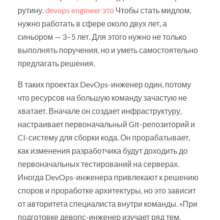
рутину.
devops engineer это
Чтобы стать мидлом,
нужно работать в сфере около двух лет, а
синьором — 3–5 лет. Для этого нужно не только
выполнять поручения, но и уметь самостоятельно
предлагать решения.
В таких проектах DevOps-инженер один, потому
что ресурсов на большую команду зачастую не
хватает. Вначале он создает инфраструктуру,
настраивает первоначальный Git-репозиторий и
CI-систему для сборки кода. Он прорабатывает,
как изменения разработчика будут доходить до
первоначальных тестирований на серверах.
Иногда DevOps-инженера привлекают к решению
споров и проработке архитектуры, но это зависит
от авторитета специалиста внутри команды. «При
подготовке девопс-инженер изучает ряд тем,