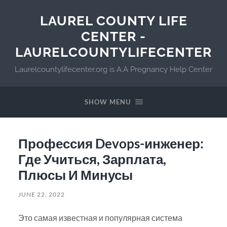
LAUREL COUNTY LIFE
CENTER -
LAURELCOUNTYLIFECENTER
Laurelcountylifecenter.org is A.A Pregnancy Help Center
SHOW MENU
Профессия Devops-инженер:
Где Учиться, Зарплата,
Плюсы И Минусы
JUNE 22, 2022
Это самая известная и популярная система